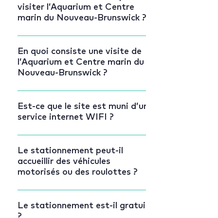
visiter l’Aquarium et Centre
marin du Nouveau-Brunswick ?
La durée de la visite dépend de l’intérêt
du visiteur et pourrait varier de 1h30 à
En quoi consiste une visite de
l’Aquarium et Centre marin du
2 heures.
Nouveau-Brunswick ?
La visite peut se faire individuellement
ou en groupe, à votre propre rythme.
Est-ce que le site est muni d’un
service internet WIFI ?
Découvrez plus de 30 bassins intérieurs
ainsi que notre bassin touche-tout
L’internet WIFI est disponible
situé à l’extérieur. Tout au long de votre
gratuitement à l’intérieur du bâtiment.
Le stationnement peut-il
parcours, profitez de nos animations
accueillir des véhicules
éducatives présentées par nos artisans
motorisés ou des roulottes ?
passionnés. Des membres de notre
équipe sont également sur place pour
Le stationnement de l’Aquarium et
répondre à vos questions et enrichir
Centre marin du Nouveau-Brunswick
Le stationnement est-il gratuit
votre expérience.
?
peut accueillir confortablement les